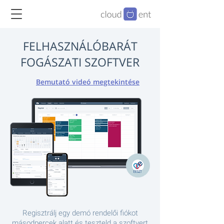
FELHASZNÁLÓBARÁT
FOGÁSZATI SZOFTVER
Bemutató videó megtekintése
Regisztrálj egy demó rendelői fiókot
másodpercek alatt és teszteld a szoftvert