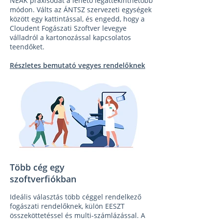
NEAK praxisodat a lehető legáttekinthetőbb
módon. Válts az ÁNTSZ szervezeti egységek
között egy kattintással, és engedd, hogy a
Cloudent Fogászati Szoftver levegye
válladról a kartonozással kapcsolatos
teendőket.
Részletes bemutató vegyes rendelőknek
Több cég egy
szoftverfiókban
Ideális választás több céggel rendelkező
fogászati rendelőknek, külön EESZT
összeköttetéssel és multi-számlázással. A