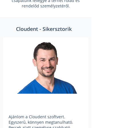
csapatunk levegye a terhet rólad és
rendelőd személyzetéről.
Cloudent - Sikersztorik
Ajánlom a Cloudent szoftvert.
Egyszerű, könnyen megtanulható.
Percek alatt személyre szabható,