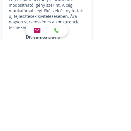
módosítható igény szerint. A cég
munkatársai segítőkészek és nyitottak
új fejlesztések kivitelezésében. Ára
nagyon versenyképes a konkurencia
termékeivel szemben.
Dr. Vámos Dávid
Zökkenőmentes
átállás
Félsz, hogy a meglévő fogászati
szoftverekről nehezen lehet váltani? Ne