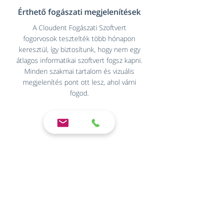
Érthető fogászati megjelenítések
A Cloudent Fogászati Szoftvert
fogorvosok tesztelték több hónapon
keresztül, így biztosítunk, hogy nem egy
átlagos informatikai szoftvert fogsz kapni.
Minden szakmai tartalom és vizuális
megjelenítés pont ott lesz, ahol várni
fogod.
Gyakorlatban
tesztelt
Fontos számunkra, hogy minden
ügyfélvisszajelzés után finomítsuk és
tökéletesítsük a szoftvert. Biztosan ki
merjük jelenteni, hogy a piacon kapható