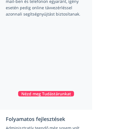
mail-ben és telefonon egyaránt, igény
esetén pedig online távvezérléssel
azonnali segítségnyújtást biztosítanak.
Nézd meg Tudástárunkat
Folyamatos fejlesztések
Adminisztratív teendő még sosem volt