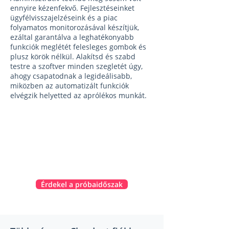
ennyire kézenfekvő. Fejlesztéseinket
ügyfélvisszajelzéseink és a piac
folyamatos monitorozásával készítjük,
ezáltal garantálva a leghatékonyabb
funkciók meglétét felesleges gombok és
plusz körök nélkül. Alakítsd és szabd
testre a szoftver minden szegletét úgy,
ahogy csapatodnak a legideálisabb,
miközben az automatizált funkciók
elvégzik helyetted az aprólékos munkát.
Érdekel a próbaidőszak