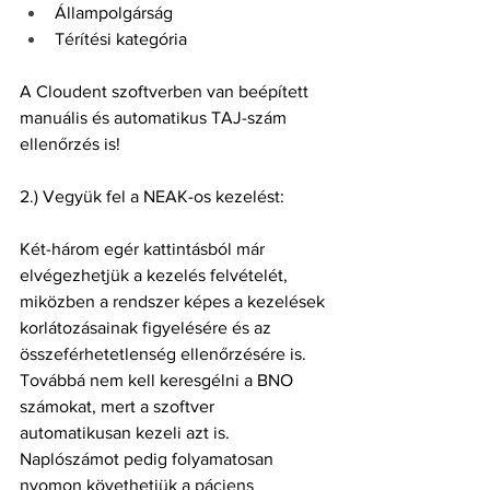
Állampolgárság
Térítési kategória
A Cloudent szoftverben van beépített 
manuális és automatikus TAJ-szám 
ellenőrzés is!
2.) Vegyük fel a NEAK-os kezelést:
Két-három egér kattintásból már 
elvégezhetjük a kezelés felvételét, 
miközben a rendszer képes a kezelések 
korlátozásainak figyelésére és az 
összeférhetetlenség ellenőrzésére is. 
Továbbá nem kell keresgélni a BNO 
számokat, mert a szoftver 
automatikusan kezeli azt is. 
Naplószámot pedig folyamatosan 
nyomon követhetjük a páciens 