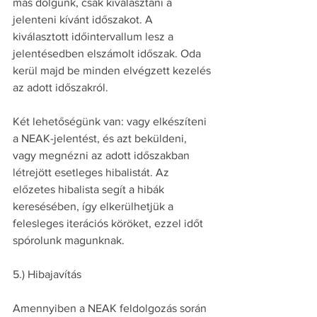
más dolgunk, csak kiválasztani a 
jelenteni kívánt időszakot. A 
kiválasztott időintervallum lesz a 
jelentésedben elszámolt időszak. Oda 
kerül majd be minden elvégzett kezelés 
az adott időszakról.
Két lehetőségünk van: vagy elkészíteni 
a NEAK-jelentést, és azt beküldeni, 
vagy megnézni az adott időszakban 
létrejött esetleges hibalistát. Az 
előzetes hibalista segít a hibák 
keresésében, így elkerülhetjük a 
felesleges iterációs köröket, ezzel időt 
spórolunk magunknak.
5.) Hibajavítás
Amennyiben a NEAK feldolgozás során 