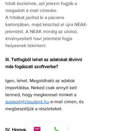
hibát észlelnek, azt jelezni fogják a 
megadott e-mail címedre.
A hibákat javítsd ki a páciens 
kartonjában, majd készítsd el újra NEAK-
jelentést. A NEAK mindig az utolsó, 
érvényesített havi jelentést fogja 
helyesnek tekinteni.
III. Tetfogból lehet az adatokat átvinni 
más fogászati szoftverbe?
Igen, lehet. Megoldható az adatok 
importálása. Neked csak annyit kell 
tenned, hogy megkeresel minket a 
support@cloudent.hu
 e-mail címen, és 
megbeszéljük a részleteket.
IV. Hogyan tovább?