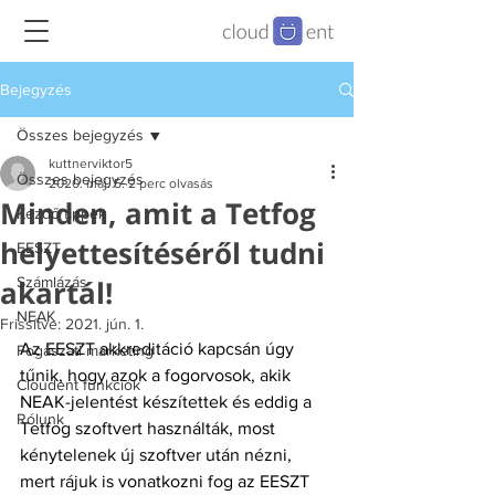
Bejegyzés
Összes bejegyzés
kuttnerviktor5
Összes bejegyzés
2020. máj. 5.
2 perc olvasás
Minden, amit a Tetfog
Kezdő tippek
helyettesítéséről tudni
EESZT
akartál!
Számlázás
NEAK
Frissítve:
2021. jún. 1.
Az EESZT akkreditáció kapcsán úgy 
Fogászati marketing
tűnik, hogy azok a fogorvosok, akik 
Cloudent funkciók
NEAK-jelentést készítettek és eddig a 
Rólunk
Tetfog szoftvert használták, most 
kénytelenek új szoftver után nézni, 
mert rájuk is vonatkozni fog az EESZT 