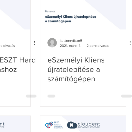
kuttnerviktor5
rc olvasás
2021. márc. 4.
2 perc olvasás
EESZT Hard
eSzemélyi Kliens
áshoz
újratelepítése a
számítógépen