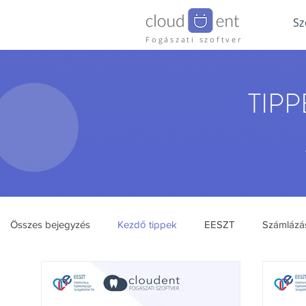
Sz
Fogászati szoftver
TIP
Összes bejegyzés
Kezdő tippek
EESZT
Számlázá
Rólunk