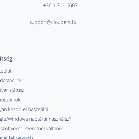
+36 1 701 6607
support@cloudent.hu
ítség
solat
udástárunk
tver státusz
ziószámok
an kezdd el használni
le/Windows naptárat használsz?
szoftverről szeretnél váltani?
evél feliratkozás