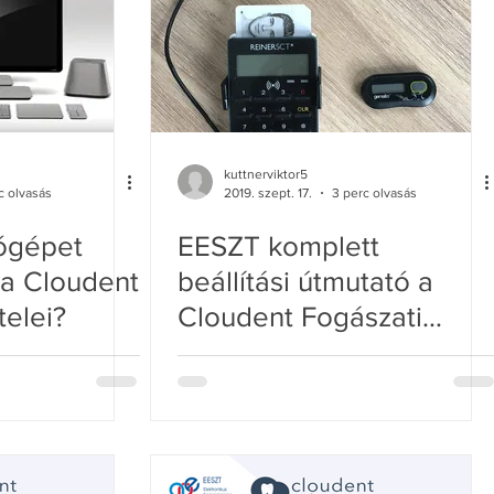
kuttnerviktor5
c olvasás
2019. szept. 17.
3 perc olvasás
ógépet
EESZT komplett
 a Cloudent
beállítási útmutató a
telei?
Cloudent Fogászati
Szoftverben