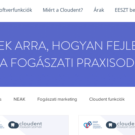
oftverfunkciók
Miért a Cloudent?
Árak
EESZT b
PEK ARRA, HOGYAN FEJL
A FOGÁSZATI PRAXISOD
s
NEAK
Fogászati marketing
Cloudent funkciók