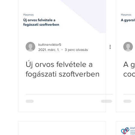
kuttnerviktor5
2021. márc. 1.
3 perc olvasás
Új orvos felvétele a
A g
fogászati szoftverben
coo