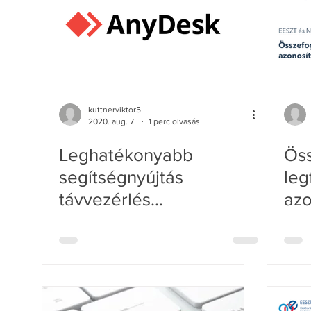
kuttnerviktor5
2020. aug. 7.
1 perc olvasás
Leghatékonyabb
Öss
segítségnyújtás
leg
távvezérlés
azo
segítségével: AnyDesk
letöltése és használata