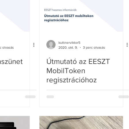
kuttnerviktor5
c olvasás
2020. okt. 9.
3 perc olvasás
szünet
Útmutató az EESZT
MobilToken
regisztrációhoz