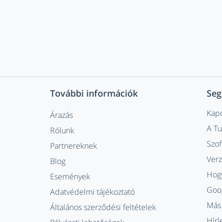
További információk
Seg
Kapc
Árazás
A T
Rólunk
Szof
Partnereknek
Ver
Blog
Hogy
Események
Goog
Adatvédelmi tájékoztató
Más 
Általános szerződési feltételek
Hírl