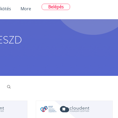
Belépés
ekötés
More
ESZD