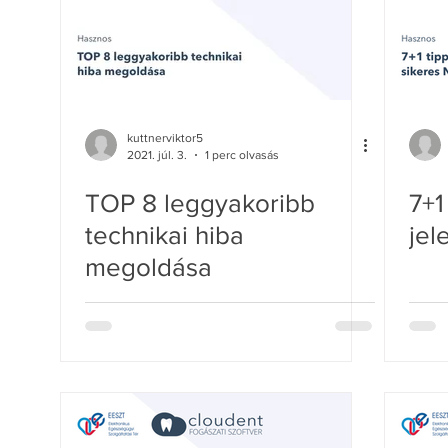
kuttnerviktor5
2021. júl. 3.
1 perc olvasás
TOP 8 leggyakoribb
7+1
technikai hiba
jel
megoldása