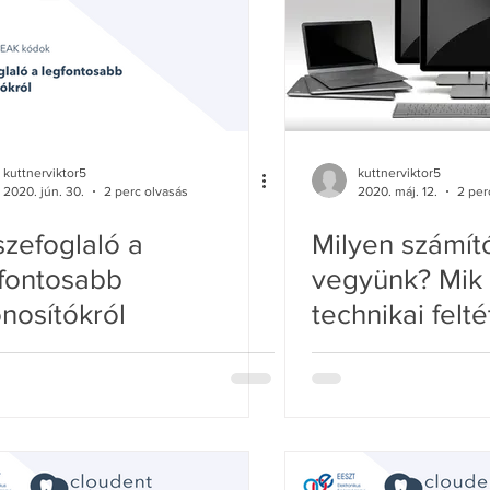
kuttnerviktor5
kuttnerviktor5
2020. jún. 30.
2 perc olvasás
2020. máj. 12.
2 per
zefoglaló a
Milyen számít
fontosabb
vegyünk? Mik
nosítókról
technikai felté