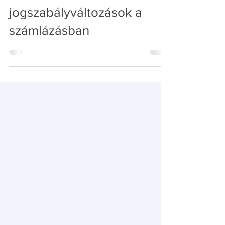
kuttnerviktor5
2020. dec. 30.
2 perc olvasás
2021-es
jogszabályváltozások a
számlázásban