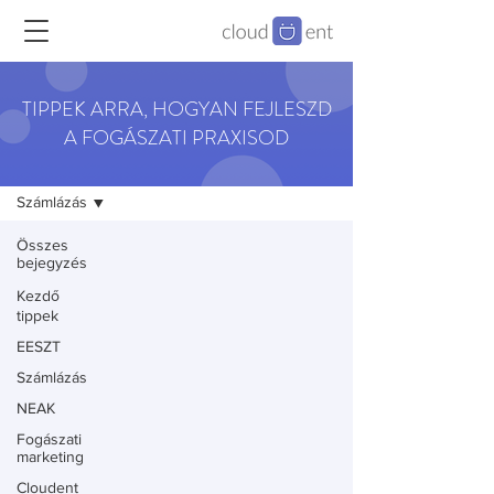
TIPPEK ARRA, HOGYAN FEJLESZD
A FOGÁSZATI PRAXISOD
Blog
Számlázás
Összes
bejegyzés
Kezdő
tippek
EESZT
Számlázás
NEAK
Fogászati
marketing
Cloudent