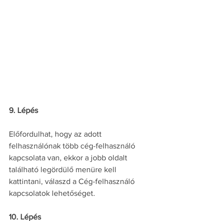
9. Lépés
Előfordulhat, hogy az adott 
felhasználónak több cég-felhasználó 
kapcsolata van, ekkor a jobb oldalt 
található legördülő menüre kell 
kattintani, válaszd a Cég-felhasználó 
kapcsolatok lehetőséget.
10. Lépés