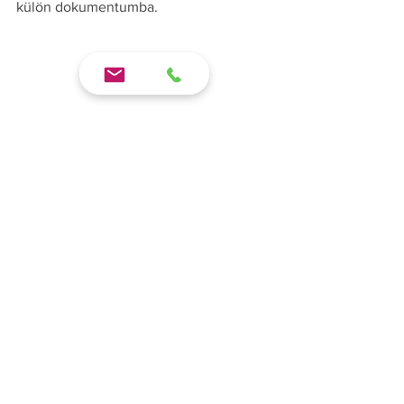
külön dokumentumba.
Az Online Számla FELHASZNÁLÓK füle 
alatt két felhasználót fogsz látni, egy 
elsődleges és egy technikai 
felhasználót. A technikai felhasználó 
melletti kis nyílra kattintva bármikor újra 
eléred a korábban legenerált 