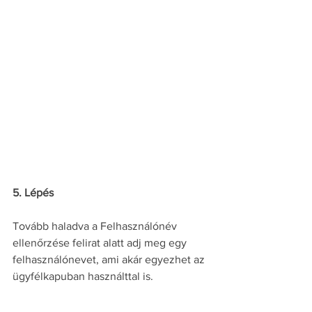
5. Lépés
Tovább haladva a Felhasználónév 
ellenőrzése felirat alatt adj meg egy 
felhasználónevet, ami akár egyezhet az 
ügyfélkapuban használttal is.