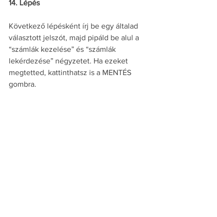
14. Lépés
Következő lépésként írj be egy általad 
választott jelszót, majd pipáld be alul a 
“számlák kezelése” és “számlák 
lekérdezése” négyzetet. Ha ezeket 
megtetted, kattinthatsz is a MENTÉS 
gombra.