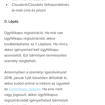
Cloudent/Cloudehr felhasználónév 
(e-mail cím) és jelszó
0. Lépés
Ügyfélkapu regisztráció: Ha már van 
ügyfélkapu regisztrációd, akkor 
továbbléphetsz az 1. Lépésre. Ha nincs, 
akkor igényelned kell ügyfélkapu 
azonosítót. Ezt bármilyen természetes 
személy megteheti.
Amennyiben a személyi igazolványod 
2016. január 1-jét követően állították ki, 
akkor tudod online is intézni az ügyeket 
az 
Ügyfélkapu oldalán
. Ha erre nem 
vagy jogosult, akkor ügyfélkapus 
regisztrációdat igényelheted bármelyik 