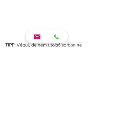
TIPP: 
Végül, de nem utolsó sorban ne 
felejtsd el felvezetni rendelőd címét a 
“Beállítások” - “Általános” menüpontban 
sem, ugyanis az itt megadott adatok 
kerülnek többek között az általad 
kiállított árajánlatokra is.