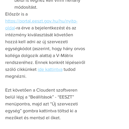
belül is véghez kell vinni néhány 
módosítást. 
Először is a 
https://portal.eeszt.gov.hu/hu/nyito-
oldal
-ra érve a bejelentkezést és az 
intézmény kiválasztását követően 
hozzá kell adni az új szervezeti 
egységkódot (aszerint, hogy hány orvos 
kolléga dolgozik alatta) a V-Mátrix 
rendszeréhez. Ennek konkrét lépéseiről 
szóló cikkünket 
ide kattintva
 tudod 
megnézni.
Ezt követően a Cloudent szoftveren 
belül lépj a “Beállítások” - “EESZT” 
menüpontra, majd azt “Új szervezeti 
egység” gombra kattintva töltsd ki a 
mezőket és mentsd el őket.