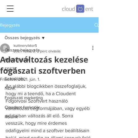
Bejegyzés
Összes bejegyzés
kuttnerviktor5
Összes bejegyzés
2021. márc. 2.
2 perc olvasás
Adatváltozás kezelése
Kezdő tippek
fogászati szoftverben
EESZT
Számlázás
Frissítve:
2021. jún. 1.
Az alábbi blogcikkben összefoglaljuk, 
NEAK
hogy mi a teendő, ha a Cloudent 
Fogászati marketing
Fogorvosi Szoftvert használó 
Cloudent funkciók
vállalkozás cégformájában, vagy egyéb 
adataiban változás áll elő. Sorra 
Rólunk
vesszük, hogy mire érdemes 
odafigyelni mind a szoftver beállításain 
belül, mind pedig az állami szervek felé 