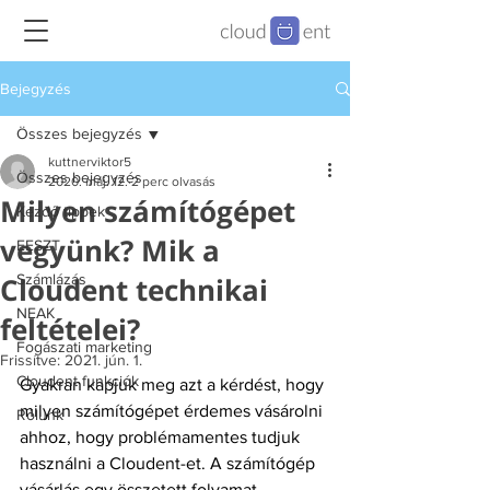
Bejegyzés
Összes bejegyzés
kuttnerviktor5
Összes bejegyzés
2020. máj. 12.
2 perc olvasás
Milyen számítógépet
Kezdő tippek
vegyünk? Mik a
EESZT
Cloudent technikai
Számlázás
NEAK
feltételei?
Fogászati marketing
Frissítve:
2021. jún. 1.
Cloudent funkciók
Gyakran kapjuk meg azt a kérdést, hogy 
milyen számítógépet érdemes vásárolni 
Rólunk
ahhoz, hogy problémamentes tudjuk 
használni a Cloudent-et. A számítógép 
vásárlás egy összetett folyamat. 