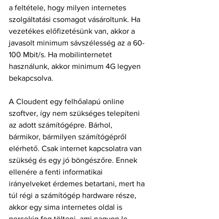
a feltétele, hogy milyen internetes 
szolgáltatási csomagot vásároltunk. Ha 
vezetékes előfizetésünk van, akkor a 
javasolt minimum sávszélesség az a 60-
100 Mbit/s. Ha mobilinternetet 
használunk, akkor minimum 4G legyen 
bekapcsolva.
A Cloudent egy felhőalapú online 
szoftver, így nem szükséges telepíteni 
az adott számítógépre. Bárhol, 
bármikor, bármilyen számítógépről 
elérhető. Csak internet kapcsolatra van 
szükség és egy jó böngészőre. Ennek 
ellenére a fenti informatikai 
irányelveket érdemes betartani, mert ha 
túl régi a számítógép hardware része, 
akkor egy sima internetes oldal is 
percekig fog tölteni, ami nagyon le 