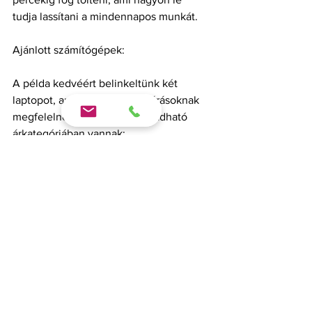
tudja lassítani a mindennapos munkát.
Ajánlott számítógépek:
A példa kedvéért belinkeltünk két 
laptopot, amelyek a fenti elvárásoknak 
megfelelnek és még az elfogadható 
árkategóriában vannak:
Lenovo IdeaPad C340
HP 15s-FQ1045
Hogyan tovább?
Mindenképpen érdemes telepíteni a 
számítógépre az AnyDesk alkalmazást, 
hogy a Cloudent Fogászati Szoftver 
kollégái könnyen tudjanak távolról 