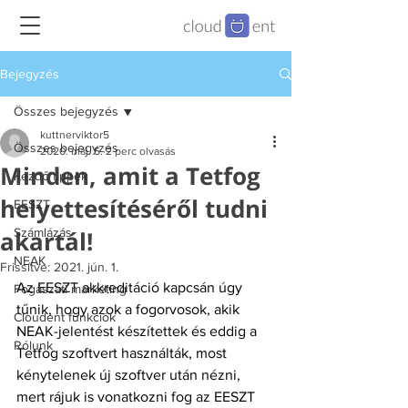
Bejegyzés
Összes bejegyzés
kuttnerviktor5
Összes bejegyzés
2020. máj. 5.
2 perc olvasás
Minden, amit a Tetfog
Kezdő tippek
helyettesítéséről tudni
EESZT
akartál!
Számlázás
NEAK
Frissítve:
2021. jún. 1.
Az EESZT akkreditáció kapcsán úgy 
Fogászati marketing
tűnik, hogy azok a fogorvosok, akik 
Cloudent funkciók
NEAK-jelentést készítettek és eddig a 
Rólunk
Tetfog szoftvert használták, most 
kénytelenek új szoftver után nézni, 
mert rájuk is vonatkozni fog az EESZT 