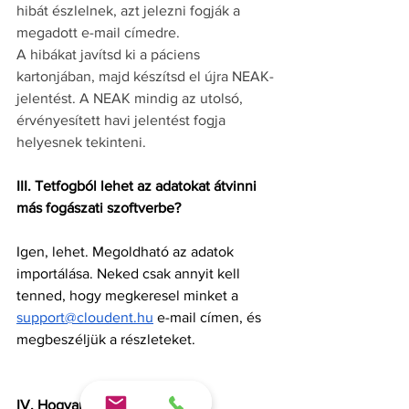
hibát észlelnek, azt jelezni fogják a 
megadott e-mail címedre.
A hibákat javítsd ki a páciens 
kartonjában, majd készítsd el újra NEAK-
jelentést. A NEAK mindig az utolsó, 
érvényesített havi jelentést fogja 
helyesnek tekinteni.
III. Tetfogból lehet az adatokat átvinni 
más fogászati szoftverbe?
Igen, lehet. Megoldható az adatok 
importálása. Neked csak annyit kell 
tenned, hogy megkeresel minket a 
support@cloudent.hu
 e-mail címen, és 
megbeszéljük a részleteket.
IV. Hogyan tovább?