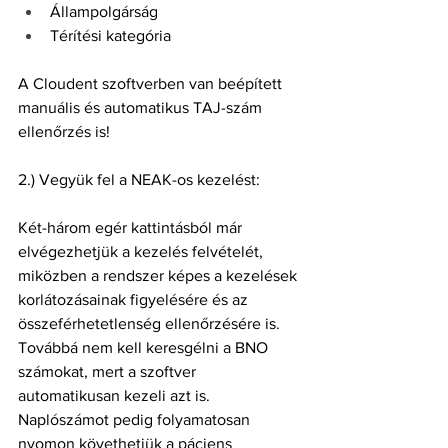
Állampolgárság
Térítési kategória
A Cloudent szoftverben van beépített 
manuális és automatikus TAJ-szám 
ellenőrzés is!
2.) Vegyük fel a NEAK-os kezelést:
Két-három egér kattintásból már 
elvégezhetjük a kezelés felvételét, 
miközben a rendszer képes a kezelések 
korlátozásainak figyelésére és az 
összeférhetetlenség ellenőrzésére is. 
Továbbá nem kell keresgélni a BNO 
számokat, mert a szoftver 
automatikusan kezeli azt is. 
Naplószámot pedig folyamatosan 
nyomon követhetjük a páciens 