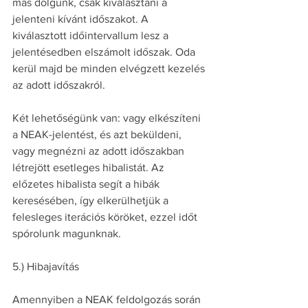
más dolgunk, csak kiválasztani a 
jelenteni kívánt időszakot. A 
kiválasztott időintervallum lesz a 
jelentésedben elszámolt időszak. Oda 
kerül majd be minden elvégzett kezelés 
az adott időszakról.
Két lehetőségünk van: vagy elkészíteni 
a NEAK-jelentést, és azt beküldeni, 
vagy megnézni az adott időszakban 
létrejött esetleges hibalistát. Az 
előzetes hibalista segít a hibák 
keresésében, így elkerülhetjük a 
felesleges iterációs köröket, ezzel időt 
spórolunk magunknak.
5.) Hibajavítás
Amennyiben a NEAK feldolgozás során 