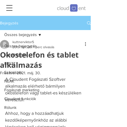
Bejegyzés
Összes bejegyzés
kuttnerviktor5
Összes bejegyzés
2019. ápr. 26.
1 perc olvasás
Okostelefon és tablet
Kezdő tippek
alkalmazás
EESZT
Számlázás
Frissítve:
2021. máj. 30.
A Cloudent Fogászati Szoftver 
NEAK
alkalmazás elérhető bármilyen 
Fogászati marketing
okostelefon vagy tablet-es készüléken 
Cloudent funkciók
keresztül.
Rólunk
Ahhoz, hogy a hozzáadhatjuk 
kezdőképernyőnkhöz az alábbi 
lépéseken kell végigmennünk: