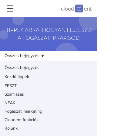
TIPPEK ARRA, HOGYAN FEJLESZD
A FOGÁSZATI PRAXISOD
Blog
Összes bejegyzés
Összes bejegyzés
Kezdő tippek
EESZT
Számlázás
NEAK
Fogászati marketing
Cloudent funkciók
Rólunk